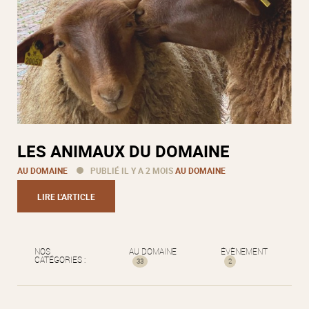
LES ANIMAUX DU DOMAINE
AU DOMAINE
PUBLIÉ IL Y A 2 MOIS
AU DOMAINE
LIRE L'ARTICLE
NOS
AU DOMAINE
ÉVÈNEMENT
CATÉGORIES :
33
2