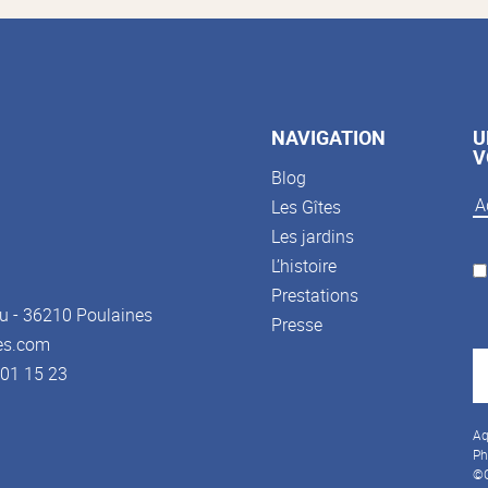
NAVIGATION
U
V
Blog
Les Gîtes
Les jardins
L’histoire
Prestations
u - 36210 Poulaines
Presse
es.com
3 01 15 23
Aq
Ph
©C