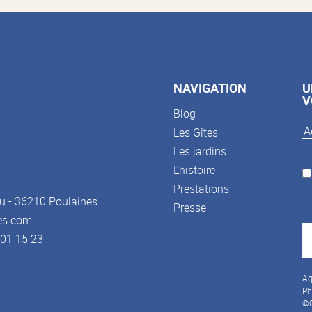
NAVIGATION
U
V
Blog
Les Gîtes
Les jardins
L’histoire
Prestations
u - 36210 Poulaines
Presse
es.com
3 01 15 23
Aq
Ph
©C