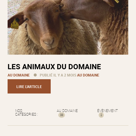
LES ANIMAUX DU DOMAINE
AU DOMAINE
PUBLIÉ IL Y A 2 MOIS
AU DOMAINE
LIRE L'ARTICLE
NOS
AU DOMAINE
ÉVÈNEMENT
CATÉGORIES :
33
2