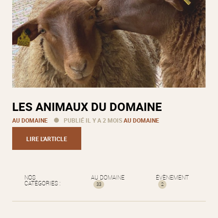
LES ANIMAUX DU DOMAINE
AU DOMAINE
PUBLIÉ IL Y A 2 MOIS
AU DOMAINE
LIRE L'ARTICLE
NOS
AU DOMAINE
ÉVÈNEMENT
CATÉGORIES :
33
2