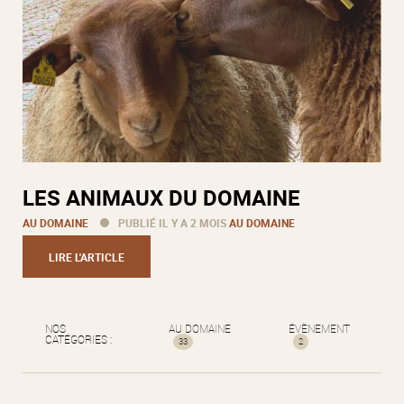
LES ANIMAUX DU DOMAINE
AU DOMAINE
PUBLIÉ IL Y A 2 MOIS
AU DOMAINE
LIRE L'ARTICLE
NOS
AU DOMAINE
ÉVÈNEMENT
CATÉGORIES :
33
2