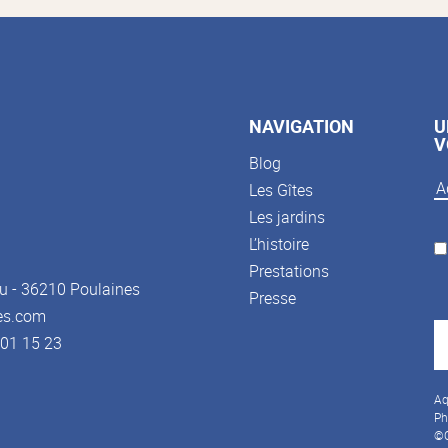
NAVIGATION
U
V
Blog
Les Gîtes
Les jardins
L’histoire
Prestations
u - 36210 Poulaines
Presse
es.com
3 01 15 23
Aq
Ph
©C