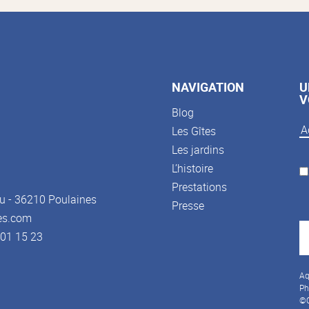
NAVIGATION
U
V
Blog
Les Gîtes
Les jardins
L’histoire
Prestations
u - 36210 Poulaines
Presse
es.com
3 01 15 23
Aq
Ph
©C