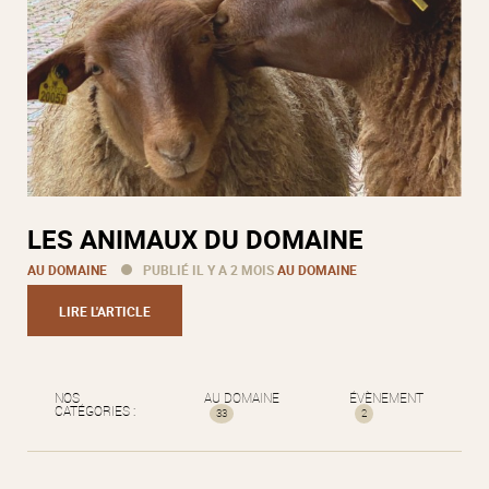
LES ANIMAUX DU DOMAINE
AU DOMAINE
PUBLIÉ IL Y A 2 MOIS
AU DOMAINE
LIRE L'ARTICLE
NOS
AU DOMAINE
ÉVÈNEMENT
CATÉGORIES :
33
2