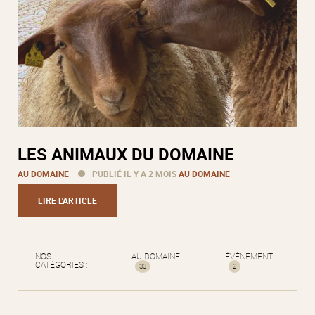
LES ANIMAUX DU DOMAINE
AU DOMAINE
PUBLIÉ IL Y A 2 MOIS
AU DOMAINE
LIRE L'ARTICLE
NOS
AU DOMAINE
ÉVÈNEMENT
CATÉGORIES :
33
2