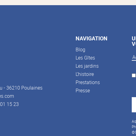
NAVIGATION
U
V
Blog
Les Gîtes
Les jardins
L’histoire
Prestations
u - 36210 Poulaines
Presse
es.com
3 01 15 23
Aq
Ph
©C