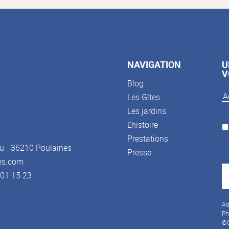
NAVIGATION
U
V
Blog
Les Gîtes
Les jardins
L’histoire
Prestations
u - 36210 Poulaines
Presse
es.com
3 01 15 23
Aq
Ph
©C