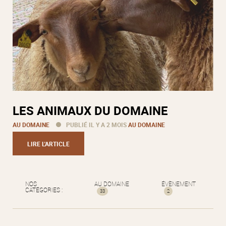
LES ANIMAUX DU DOMAINE
AU DOMAINE
PUBLIÉ IL Y A 2 MOIS
AU DOMAINE
LIRE L'ARTICLE
NOS
AU DOMAINE
ÉVÈNEMENT
CATÉGORIES :
33
2