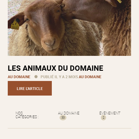
LES ANIMAUX DU DOMAINE
AU DOMAINE
PUBLIÉ IL Y A 2 MOIS
AU DOMAINE
LIRE L'ARTICLE
NOS
AU DOMAINE
ÉVÈNEMENT
CATÉGORIES :
33
2