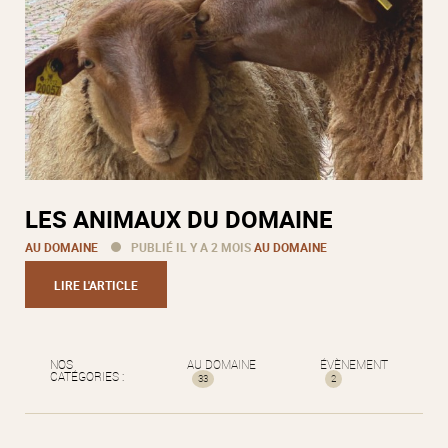
LES ANIMAUX DU DOMAINE
AU DOMAINE
PUBLIÉ IL Y A 2 MOIS
AU DOMAINE
LIRE L'ARTICLE
NOS
AU DOMAINE
ÉVÈNEMENT
CATÉGORIES :
33
2