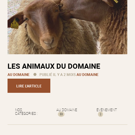
LES ANIMAUX DU DOMAINE
AU DOMAINE
PUBLIÉ IL Y A 2 MOIS
AU DOMAINE
LIRE L'ARTICLE
NOS
AU DOMAINE
ÉVÈNEMENT
CATÉGORIES :
33
2