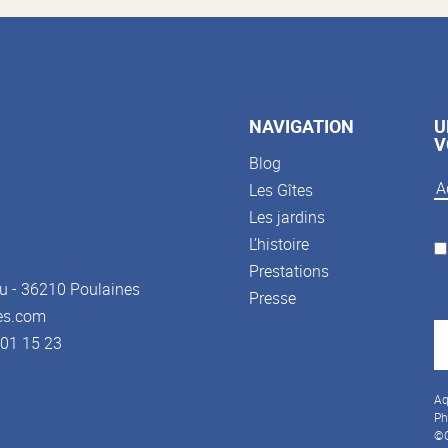
NAVIGATION
U
V
Blog
Les Gîtes
Les jardins
L’histoire
Prestations
u - 36210 Poulaines
Presse
es.com
3 01 15 23
Aq
Ph
©C