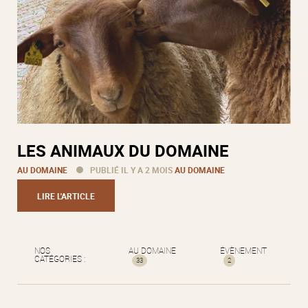
LES ANIMAUX DU DOMAINE
AU DOMAINE
PUBLIÉ IL Y A 2 MOIS
AU DOMAINE
LIRE L'ARTICLE
NOS
AU DOMAINE
ÉVÈNEMENT
CATÉGORIES :
33
2